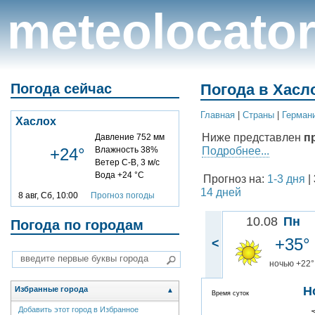
meteolocato
Погода сейчас
Погода в Хасло
Главная
|
Cтраны
|
Герман
Хаслох
Ниже представлен
п
Давление 752 мм
Подробнее...
+24°
Влажность 38%
Ветер С-В, 3 м/с
Вода +24 °C
Прогноз на:
1-3 дня
|
14 дней
8 авг, Сб, 10:00
Прогноз погоды
10.08
Пн
Погода по городам
+35°
<
ночью +22°
Н
Избранные города
▲
Время суток
Добавить этот город в Избранное