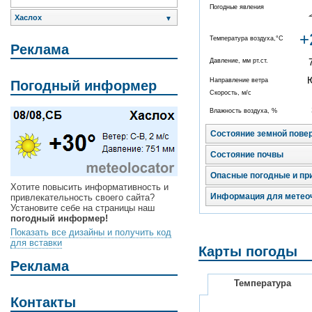
Погодные явления
Хаслох
▼
+
Температура воздуха,°C
Реклама
Давление, мм рт.ст.
Направление ветра
Погодный информер
Скорость, м/с
Влажность воздуха, %
Состояние земной пове
Состояние почвы
Опасные погодные и пр
Хотите повысить информативность и
Информация для метео
привлекательность своего сайта?
Установите себе на страницы наш
погодный информер!
Показать все дизайны и получить код
для вставки
Карты погоды
Реклама
Температура
Контакты