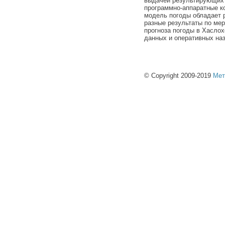
выдачей результирующих 
программно-аппаратные к
модель погоды обладает 
разные результаты по ме
прогноза погоды в Хасло
данных и оперативных на
© Copyright 2009-2019
Мет