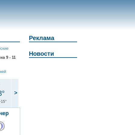
Реклама
нские
Новости
а 9 - 11
дней
с
8°
>
+15°
чер