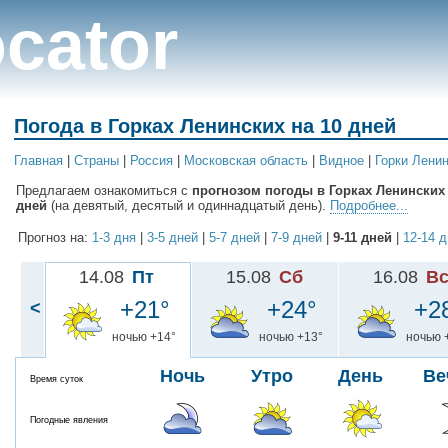
cator
Погода в Горках Ленинских на 10 дней
Главная
|
Cтраны
|
Россия
|
Московская область
|
Видное
|
Горки Лени
Предлагаем ознакомиться с
прогнозом погоды в Горках Ленинских н
дней
(на девятый, десятый и одиннадцатый день).
Подробнее...
Прогноз на:
1-3 дня
|
3-5 дней
|
5-7 дней
|
7-9 дней
|
9-11 дней
|
12-14 
14.08
Пт
15.08
Сб
16.08
В
+21°
+24°
+2
<
ночью +14°
ночью +13°
ночью 
Ночь
Утро
День
Ве
Время суток
Погодные явления