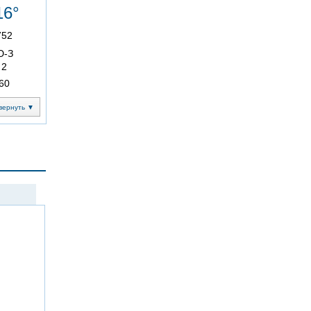
16°
752
Ю-З
2
60
вернуть ▼