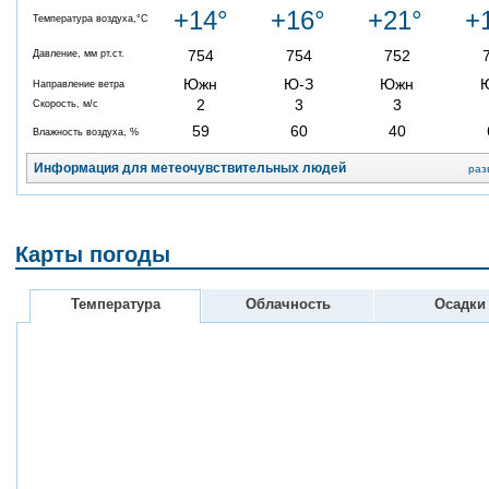
+14°
+16°
+21°
+
Температура воздуха,°C
754
754
752
Давление, мм рт.ст.
Южн
Ю-З
Южн
Направление ветра
2
3
3
Скорость, м/с
59
60
40
Влажность воздуха, %
Информация для метеочувствительных людей
раз
Карты погоды
Температура
Облачность
Осадки