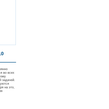
10
оянно
я во всех
тому
й задачей.
уются
ря на это,
ия