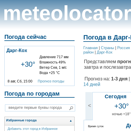
meteolocato
Погода сейчас
Погода в Дарг-
Главная
|
Cтраны
|
Россия
Дарг-Кох
район
|
Дарг-Кох
Давление 717 мм
Представляем
прогн
+30°
Влажность 49%
завтра и послезавтра
Ветер Сев, 1 м/с
Вода +25 °C
Прогноз на:
1-3 дня
|
8 авг, Сб, 15:00
Прогноз погоды
14 дней
Погода по городам
Сегодня
+30°
<
ночью +18°
Избранные города
▲
Д
Время суток
Добавить этот город в Избранное