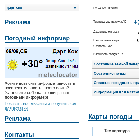
Дарг-Кох
Погодные явления
▼
+
Реклама
Температура воздуха,°C
Давление, мм рт.ст.
Погодный информер
Направление ветра
Скорость, м/с
Влажность воздуха, %
Состояние земной пове
Состояние почвы
Опасные погодные и пр
Хотите повысить информативность и
привлекательность своего сайта?
Информация для метео
Установите себе на страницы наш
погодный информер!
Показать все дизайны и получить код
для вставки
Карты погоды
Реклама
Температура
Контакты