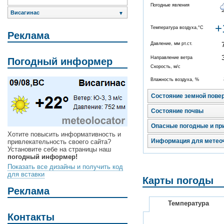
Погодные явления
Висагинас
▼
+
Температура воздуха,°C
Реклама
Давление, мм рт.ст.
Направление ветра
Погодный информер
Скорость, м/с
Влажность воздуха, %
Состояние земной пове
Состояние почвы
Опасные погодные и пр
Хотите повысить информативность и
Информация для метео
привлекательность своего сайта?
Установите себе на страницы наш
погодный информер!
Показать все дизайны и получить код
для вставки
Карты погоды
Реклама
Температура
Контакты