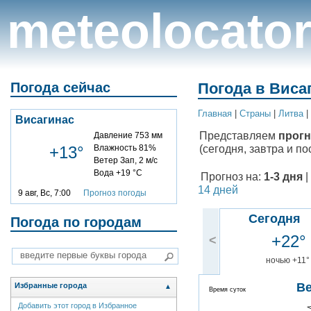
meteolocato
Погода сейчас
Погода в Висаг
Главная
|
Cтраны
|
Литва
|
Висагинас
Представляем
прогн
Давление 753 мм
(сегодня, завтра и по
+13°
Влажность 81%
Ветер Зап, 2 м/с
Вода +19 °C
Прогноз на:
1-3 дня
|
14 дней
9 авг, Вс, 7:00
Прогноз погоды
Сегодня
Погода по городам
+22°
<
ночью +11°
В
Избранные города
▲
Время суток
Добавить этот город в Избранное