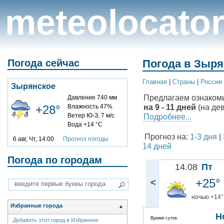
meteolocato
Погода сейчас
Погода в Зыря
Главная
|
Cтраны
|
Россия
Зырянское
Предлагаем ознаком
Давление 740 мм
на 9 - 11 дней
(на де
+28°
Влажность 47%
Ветер Ю-З, 7 м/с
Подробнее...
Вода +14 °C
Прогноз на:
1-3 дня
|
6 авг, Чт, 14:00
Прогноз погоды
14 дней
Погода по городам
14.08
Пт
+25°
<
ночью +14°
Избранные города
▲
Н
Время суток
Добавить этот город в Избранное