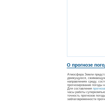
О прогнозе пог
Атмосфера Земли предста
движущуюся, сжимающую
направлениях среду, сост
прогнозирование погоды н
Для составления
прогноз
часы работы суперкомпьют
точность прогнозов погод
заблаговременности прогн