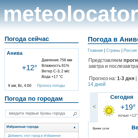
meteolocato
Погода сейчас
Погода в Аниве
Главная
|
Cтраны
|
Россия
Анива
Представляем
прогн
Давление 756 мм
завтра и послезавтра
+12°
Влажность 81%
Ветер С-З, 2 м/с
Вода +17 °C
Прогноз на:
1-3 дня
|
14 дней
9 авг, Вс, 4:00
Прогноз погоды
Сегодня
Погода по городам
+19°
<
ночью +12°
В
Избранные города
▲
Время суток
Добавить этот город в Избранное