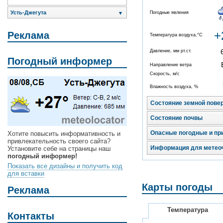
Усть-Джегута
Погодные явления
▼
+
Реклама
Температура воздуха,°C
Давление, мм рт.ст.
Погодный информер
Направление ветра
Скорость, м/с
Влажность воздуха, %
Состояние земной пове
Состояние почвы
Опасные погодные и пр
Хотите повысить информативность и
привлекательность своего сайта?
Информация для метео
Установите себе на страницы наш
погодный информер!
Показать все дизайны и получить код
для вставки
Карты погоды
Реклама
Температура
Контакты