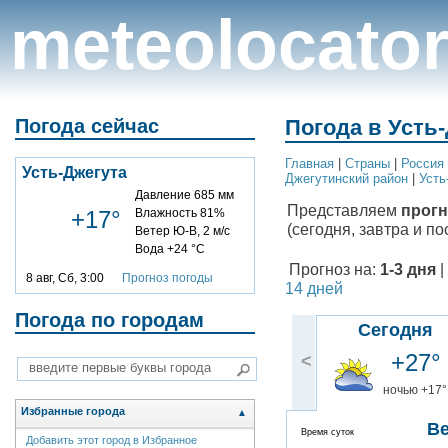
meteolocato
Погода сейчас
Погода в Усть-
Главная
|
Cтраны
|
Россия
Усть-Джегута
Джегутинский район
|
Усть
Давление 685 мм
Представляем
прогн
+17°
Влажность 81%
(сегодня, завтра и по
Ветер Ю-В, 2 м/с
Вода +24 °C
Прогноз на:
1-3 дня
|
8 авг, Сб, 3:00
Прогноз погоды
14 дней
Погода по городам
Сегодня
+27°
<
ночью +17°
Избранные города
▲
В
Время суток
Добавить этот город в Избранное