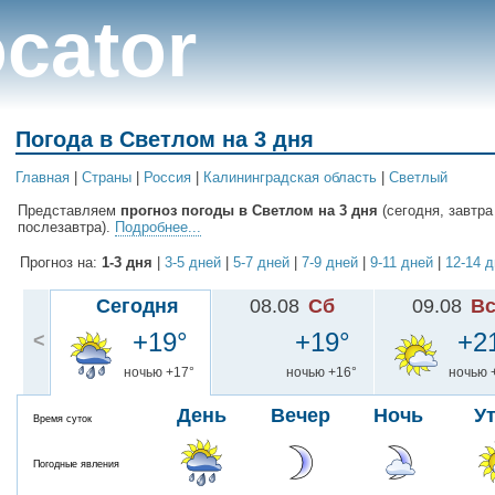
cator
Погода в Светлом на 3 дня
Главная
|
Cтраны
|
Россия
|
Калининградская область
|
Светлый
Представляем
прогноз погоды в Светлом на 3 дня
(сегодня, завтра
послезавтра).
Подробнее...
Прогноз на:
1-3 дня
|
3-5 дней
|
5-7 дней
|
7-9 дней
|
9-11 дней
|
12-14 
Сегодня
08.08
Сб
09.08
В
+19°
+19°
+2
<
ночью +17°
ночью +16°
ночью 
День
Вечер
Ночь
У
Время суток
Погодные явления