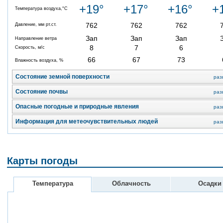
+19°
+17°
+16°
+
Температура воздуха,°C
762
762
762
Давление, мм рт.ст.
Зап
Зап
Зап
Направление ветра
8
7
6
Скорость, м/с
66
67
73
Влажность воздуха, %
Состояние земной поверхности
раз
Состояние почвы
раз
Опасные погодные и природные явления
раз
Информация для метеочувствительных людей
раз
Карты погоды
Температура
Облачность
Осадки