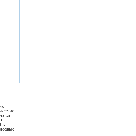
его
ических
уются
м
 Вы
огодных