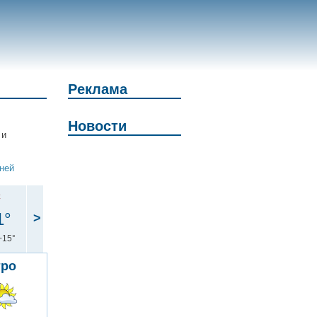
Реклама
Новости
 и
дней
с
1°
>
+15°
тро