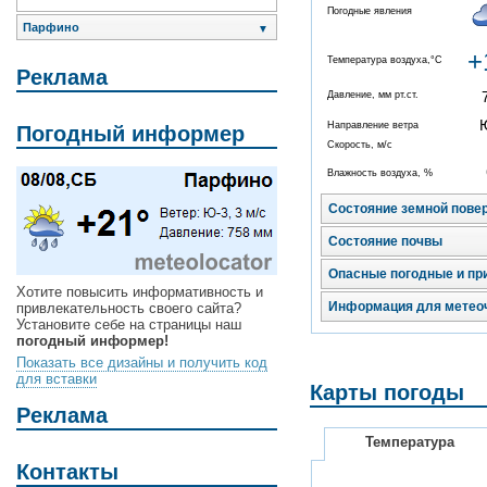
Погодные явления
Парфино
▼
+
Температура воздуха,°C
Реклама
Давление, мм рт.ст.
Направление ветра
Погодный информер
Скорость, м/с
Влажность воздуха, %
Состояние земной пове
Состояние почвы
Опасные погодные и пр
Хотите повысить информативность и
Информация для метео
привлекательность своего сайта?
Установите себе на страницы наш
погодный информер!
Показать все дизайны и получить код
для вставки
Карты погоды
Реклама
Температура
Контакты