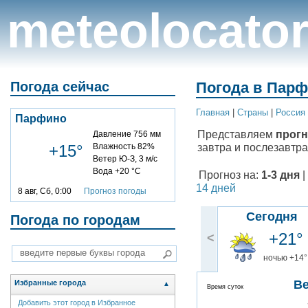
meteolocato
Погода сейчас
Погода в Парф
Главная
|
Cтраны
|
Россия
Парфино
Представляем
прогн
Давление 756 мм
завтра и послезавтра
+15°
Влажность 82%
Ветер Ю-З, 3 м/с
Вода +20 °C
Прогноз на:
1-3 дня
|
14 дней
8 авг, Сб, 0:00
Прогноз погоды
Сегодня
Погода по городам
+21°
<
ночью +14°
В
Избранные города
▲
Время суток
Добавить этот город в Избранное