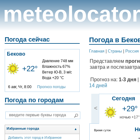
meteolocato
Погода сейчас
Погода в Беков
Главная
|
Cтраны
|
Россия
Беково
Представляем
прогн
Давление 748 мм
завтра и послезавтра
+22°
Влажность 67%
Ветер Ю-В, 3 м/с
Вода +20 °C
Прогноз на:
1-3 дня
|
14 дней
6 авг, Чт, 8:00
Прогноз погоды
Сегодня
Погода по городам
+29°
<
ночью +17°
Н
Избранные города
▲
Время суток
Добавить этот город в Избранное