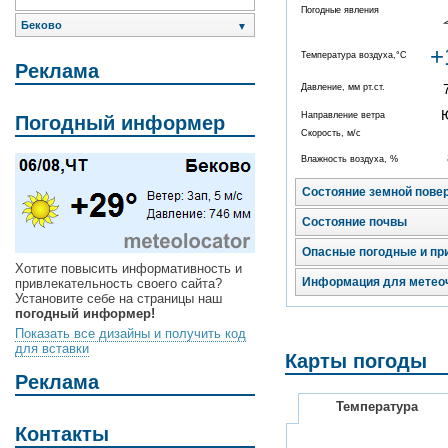
Погодные явления
Беково
▼
+
Температура воздуха,°C
Реклама
Давление, мм рт.ст.
Направление ветра
Погодный информер
Скорость, м/с
Влажность воздуха, %
Состояние земной пове
Состояние почвы
Опасные погодные и пр
Хотите повысить информативность и
Информация для метео
привлекательность своего сайта?
Установите себе на страницы наш
погодный информер!
Показать все дизайны и получить код
для вставки
Карты погоды
Реклама
Температура
Контакты