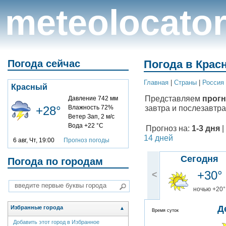
meteolocato
Погода сейчас
Погода в Красн
Главная
|
Cтраны
|
Россия
Красный
Представляем
прогн
Давление 742 мм
завтра и послезавтра
+28°
Влажность 72%
Ветер Зап, 2 м/с
Вода +22 °C
Прогноз на:
1-3 дня
|
14 дней
6 авг, Чт, 19:00
Прогноз погоды
Сегодня
Погода по городам
+30°
<
ночью +20°
Д
Избранные города
▲
Время суток
Добавить этот город в Избранное