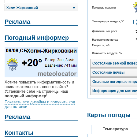
Холм-Жирковский
Погодные явления
▼
+
Реклама
Температура воздуха,°C
Давление, мм рт.ст.
Погодный информер
Направление ветра
Скорость, м/с
Влажность воздуха, %
Состояние земной пове
Состояние почвы
Опасные погодные и пр
Хотите повысить информативность и
привлекательность своего сайта?
Информация для метео
Установите себе на страницы наш
погодный информер!
Показать все дизайны и получить код
для вставки
Карты погоды
Реклама
Температура
Контакты