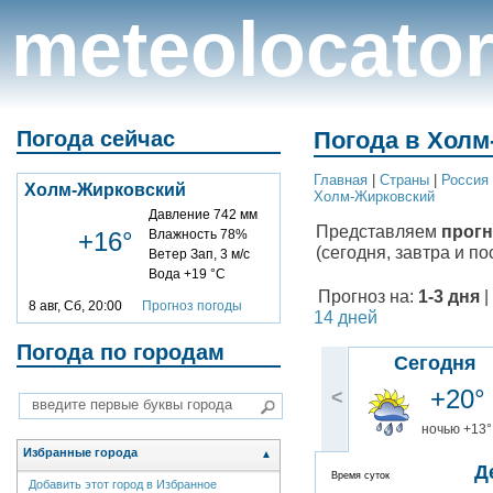
meteolocato
Погода сейчас
Погода в Холм
Главная
|
Cтраны
|
Россия
Холм-Жирковский
Холм-Жирковский
Давление 742 мм
Представляем
прогн
+16°
Влажность 78%
(сегодня, завтра и по
Ветер Зап, 3 м/с
Вода +19 °C
Прогноз на:
1-3 дня
|
8 авг, Сб, 20:00
Прогноз погоды
14 дней
Погода по городам
Сегодня
+20°
<
ночью +13°
Избранные города
▲
Д
Время суток
Добавить этот город в Избранное