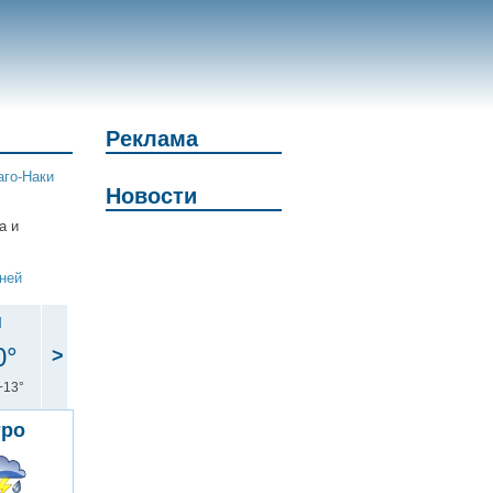
Реклама
аго-Наки
Новости
а и
дней
н
0°
>
+13°
тро