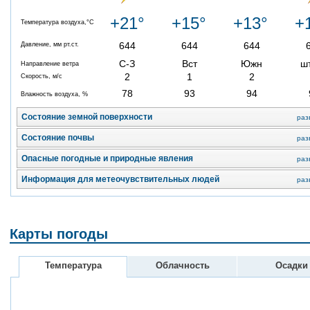
+21°
+15°
+13°
+
Температура воздуха,°C
644
644
644
Давление, мм рт.ст.
С-З
Вст
Южн
ш
Направление ветра
2
1
2
Скорость, м/с
78
93
94
Влажность воздуха, %
Состояние земной поверхности
раз
Состояние почвы
раз
Опасные погодные и природные явления
раз
Информация для метеочувствительных людей
раз
Карты погоды
Температура
Облачность
Осадки