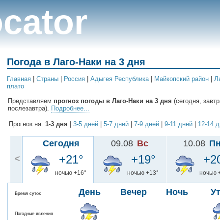
cator
Погода в Лаго-Наки на 3 дня
Главная
|
Cтраны
|
Россия
|
Адыгея Республика
|
Майкопский район
|
Л
плато
Представляем
прогноз погоды в Лаго-Наки на 3 дня
(сегодня, завтр
послезавтра).
Подробнее...
Прогноз на:
1-3 дня
|
3-5 дней
|
5-7 дней
|
7-9 дней
|
9-11 дней
|
12-14 
Сегодня
09.08
Вс
10.08
П
+21°
+19°
+2
<
ночью +16°
ночью +13°
ночью 
День
Вечер
Ночь
У
Время суток
Погодные явления