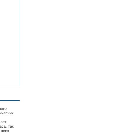
него
ических
лает
са, так
 всех