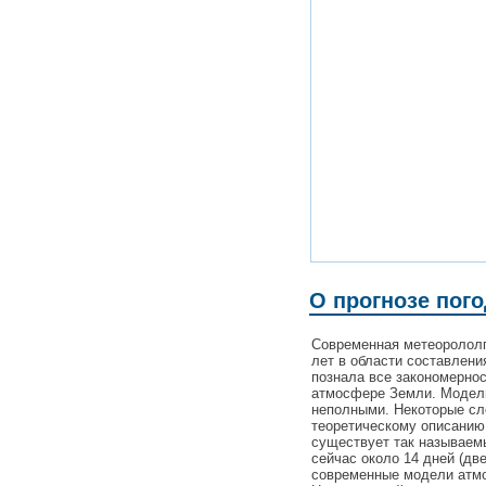
О прогнозе пог
Современная метеорололг
лет в области составлени
познала все закономерно
атмосфере Земли. Модели
неполными. Некоторые с
теоретическому описанию
существует так называемы
сейчас около 14 дней (дв
современные модели атмо