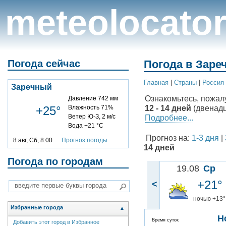
meteolocato
Погода сейчас
Погода в Заре
Главная
|
Cтраны
|
Россия
Заречный
Ознакомьтесь, пожал
Давление 742 мм
12 - 14 дней
(двенадц
+25°
Влажность 71%
Ветер Ю-З, 2 м/с
Подробнее...
Вода +21 °C
Прогноз на:
1-3 дня
|
8 авг, Сб, 8:00
Прогноз погоды
14 дней
Погода по городам
19.08
Ср
+21°
<
ночью +13°
Избранные города
▲
Н
Время суток
Добавить этот город в Избранное