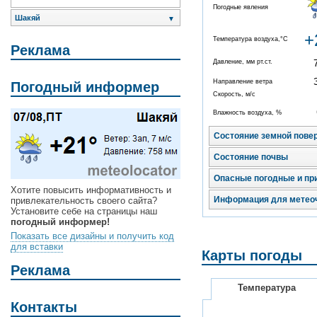
Погодные явления
Шакяй
▼
+
Температура воздуха,°C
Реклама
Давление, мм рт.ст.
Направление ветра
Погодный информер
Скорость, м/с
Влажность воздуха, %
Состояние земной пове
Состояние почвы
Опасные погодные и пр
Хотите повысить информативность и
Информация для метео
привлекательность своего сайта?
Установите себе на страницы наш
погодный информер!
Показать все дизайны и получить код
для вставки
Карты погоды
Реклама
Температура
Контакты