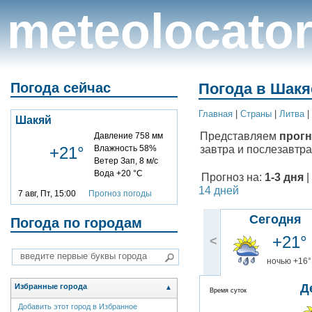
meteolocato
Погода сейчас
Погода в Шакя
Главная
|
Cтраны
|
Литва
|
Шакяй
Представляем
прогн
Давление 758 мм
завтра и послезавтра
+21°
Влажность 58%
Ветер Зап, 8 м/с
Вода +20 °C
Прогноз на:
1-3 дня
|
14 дней
7 авг, Пт, 15:00
Прогноз погоды
Сегодня
Погода по городам
+21°
<
ночью +16°
Д
Избранные города
▲
Время суток
Добавить этот город в Избранное