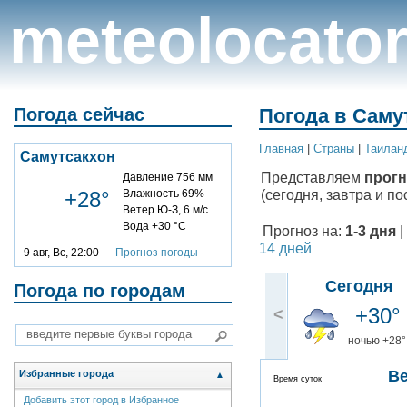
meteolocato
Погода сейчас
Погода в Самут
Главная
|
Cтраны
|
Таилан
Самутсакхон
Представляем
прогн
Давление 756 мм
(сегодня, завтра и по
+28°
Влажность 69%
Ветер Ю-З, 6 м/с
Вода +30 °C
Прогноз на:
1-3 дня
|
14 дней
9 авг, Вс, 22:00
Прогноз погоды
Сегодня
Погода по городам
+30°
<
ночью +28°
В
Избранные города
▲
Время суток
Добавить этот город в Избранное