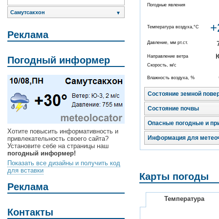
Погодные явления
Самутсакхон
▼
+
Температура воздуха,°C
Реклама
Давление, мм рт.ст.
Направление ветра
Погодный информер
Скорость, м/с
Влажность воздуха, %
Состояние земной пове
Состояние почвы
Опасные погодные и пр
Хотите повысить информативность и
Информация для метео
привлекательность своего сайта?
Установите себе на страницы наш
погодный информер!
Показать все дизайны и получить код
для вставки
Карты погоды
Реклама
Температура
Контакты