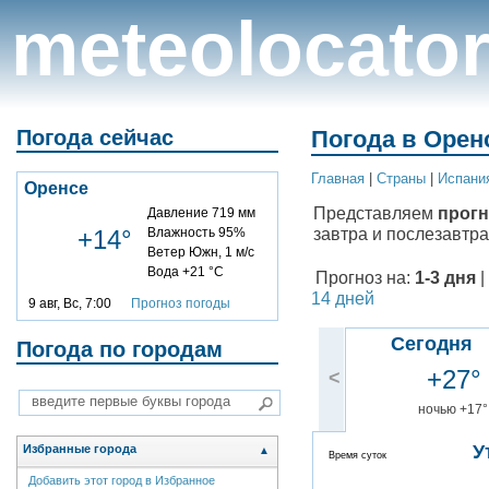
meteolocato
Погода сейчас
Погода в Оренс
Главная
|
Cтраны
|
Испани
Оренсе
Представляем
прогн
Давление 719 мм
завтра и послезавтра
+14°
Влажность 95%
Ветер Южн, 1 м/с
Вода +21 °C
Прогноз на:
1-3 дня
|
14 дней
9 авг, Вс, 7:00
Прогноз погоды
Сегодня
Погода по городам
+27°
<
ночью +17°
У
Избранные города
▲
Время суток
Добавить этот город в Избранное