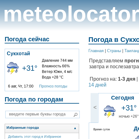
meteolocato
Погода сейчас
Погода в Сукхо
Главная
|
Cтраны
|
Таилан
Сукхотай
Представляем
прогн
Давление 744 мм
завтра и послезавтра
+31°
Влажность 66%
Ветер Южн, 4 м/с
Вода +28 °C
Прогноз на:
1-3 дня
|
14 дней
6 авг, Чт, 17:00
Прогноз погоды
Сегодня
Погода по городам
+31°
<
ночью +26°
Д
Избранные города
▲
Время суток
Добавить этот город в Избранное