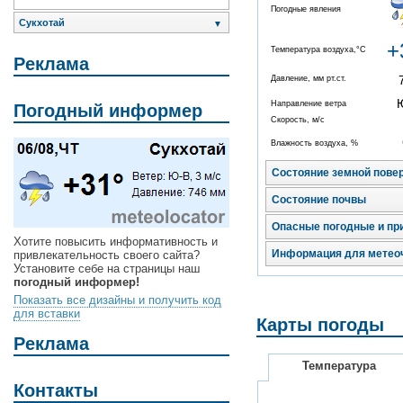
Погодные явления
Сукхотай
▼
+
Температура воздуха,°C
Реклама
Давление, мм рт.ст.
Направление ветра
Погодный информер
Скорость, м/с
Влажность воздуха, %
Состояние земной пове
Состояние почвы
Опасные погодные и пр
Хотите повысить информативность и
Информация для метео
привлекательность своего сайта?
Установите себе на страницы наш
погодный информер!
Показать все дизайны и получить код
для вставки
Карты погоды
Реклама
Температура
Контакты