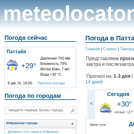
meteolocato
Погода сейчас
Погода в Патта
Главная
|
Cтраны
|
Таилан
Паттайя
Представляем
прогн
Давление 750 мм
завтра и послезавтра
+29°
Влажность 74%
Ветер Южн, 7 м/с
Вода +30 °C
Прогноз на:
1-3 дня
|
14 дней
6 авг, Чт, 16:00
Прогноз погоды
Сегодня
Погода по городам
+30°
<
ночью +27°
Д
Избранные города
▲
Время суток
Добавить этот город в Избранное