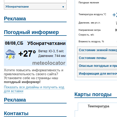
Погодные явления
Убонратчатхани
▼
+
Температура воздуха,°C
Реклама
Давление, мм рт.ст.
Направление ветра
Погодный информер
Скорость, м/с
Влажность воздуха, %
Состояние земной пове
Состояние почвы
Опасные погодные и пр
Хотите повысить информативность и
Информация для метео
привлекательность своего сайта?
Установите себе на страницы наш
погодный информер!
Показать все дизайны и получить код
для вставки
Карты погоды
Реклама
Температура
Контакты