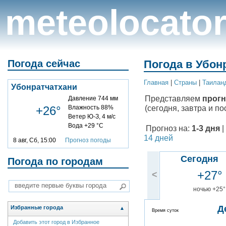
meteolocato
Погода сейчас
Погода в Убон
Главная
|
Cтраны
|
Таилан
Убонратчатхани
Представляем
прогн
Давление 744 мм
(сегодня, завтра и по
+26°
Влажность 88%
Ветер Ю-З, 4 м/с
Вода +29 °C
Прогноз на:
1-3 дня
|
14 дней
8 авг, Сб, 15:00
Прогноз погоды
Сегодня
Погода по городам
+27°
<
ночью +25°
Д
Избранные города
▲
Время суток
Добавить этот город в Избранное