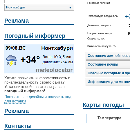
Погодные явления
Нонтхабури
▼
+
Температура воздуха,°C
Реклама
Давление, мм рт.ст.
Направление ветра
Погодный информер
Скорость, м/с
Влажность воздуха, %
Состояние земной пове
Состояние почвы
Опасные погодные и пр
Хотите повысить информативность и
Информация для метео
привлекательность своего сайта?
Установите себе на страницы наш
погодный информер!
Показать все дизайны и получить код
для вставки
Карты погоды
Реклама
Температура
Контакты