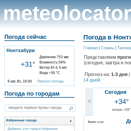
meteolocato
Погода сейчас
Погода в Нонт
Главная
|
Cтраны
|
Таилан
Нонтхабури
Представляем
прогн
Давление 753 мм
(сегодня, завтра и по
+31°
Влажность 59%
Ветер Ю-З, 6 м/с
Вода +30 °C
Прогноз на:
1-3 дня
|
14 дней
9 авг, Вс, 16:00
Прогноз погоды
Сегодня
Погода по городам
+34°
<
ночью +28°
Д
Избранные города
▲
Время суток
Добавить этот город в Избранное