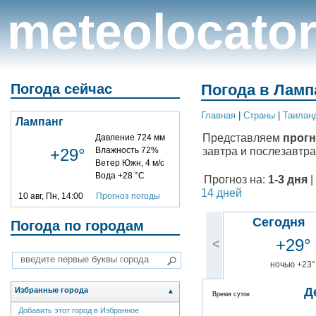
meteolocato
Погода сейчас
Погода в Лампа
Главная
|
Cтраны
|
Таилан
Лампанг
Представляем
прогн
Давление 724 мм
завтра и послезавтра
+29°
Влажность 72%
Ветер Южн, 4 м/с
Вода +28 °C
Прогноз на:
1-3 дня
|
14 дней
10 авг, Пн, 14:00
Прогноз погоды
Сегодня
Погода по городам
+29°
<
ночью +23°
Д
Избранные города
▲
Время суток
Добавить этот город в Избранное