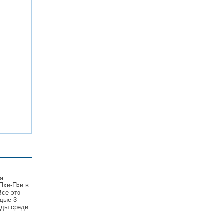
та
Пхи-Пхи в
Все это
дые 3
оды среди