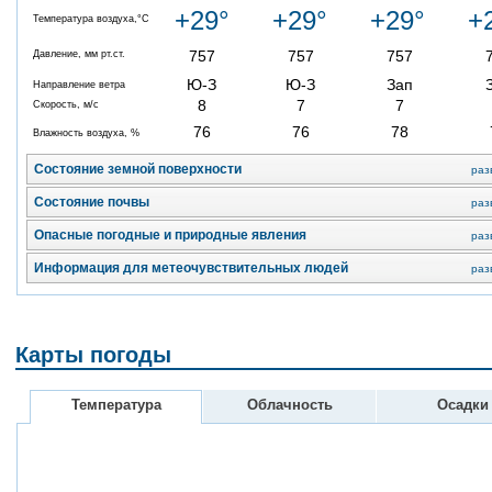
+29°
+29°
+29°
+
Температура воздуха,°C
757
757
757
Давление, мм рт.ст.
Ю-З
Ю-З
Зап
Направление ветра
8
7
7
Скорость, м/с
76
76
78
Влажность воздуха, %
Состояние земной поверхности
раз
Состояние почвы
раз
Опасные погодные и природные явления
раз
Информация для метеочувствительных людей
раз
Карты погоды
Температура
Облачность
Осадки