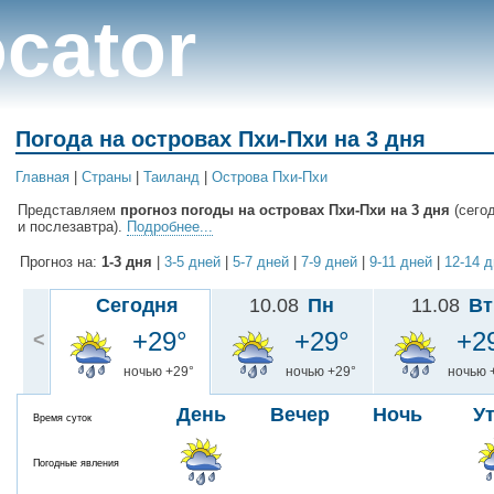
cator
Погода на островах Пхи-Пхи на 3 дня
Главная
|
Cтраны
|
Таиланд
|
Острова Пхи-Пхи
Представляем
прогноз погоды на островах Пхи-Пхи на 3 дня
(сегод
и послезавтра).
Подробнее...
Прогноз на:
1-3 дня
|
3-5 дней
|
5-7 дней
|
7-9 дней
|
9-11 дней
|
12-14 
Сегодня
10.08
Пн
11.08
Вт
+29°
+29°
+2
<
ночью +29°
ночью +29°
ночью 
День
Вечер
Ночь
У
Время суток
Погодные явления