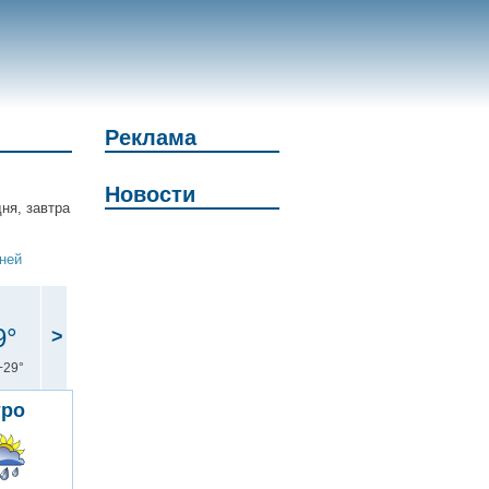
Реклама
Новости
ня, завтра
дней
9°
>
+29°
тро