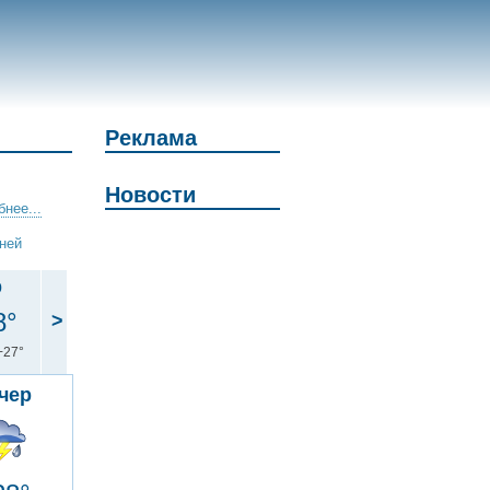
Реклама
Новости
нее...
дней
р
8°
>
+27°
чер