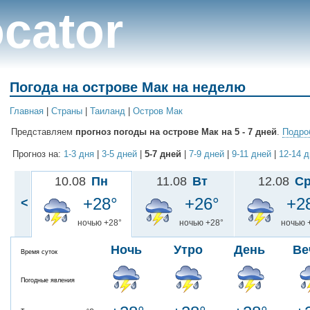
cator
Погода на острове Мак на неделю
Главная
|
Cтраны
|
Таиланд
|
Остров Мак
Представляем
прогноз погоды на острове Мак на 5 - 7 дней
.
Подроб
Прогноз на:
1-3 дня
|
3-5 дней
|
5-7 дней
|
7-9 дней
|
9-11 дней
|
12-14 
10.08
Пн
11.08
Вт
12.08
С
+28°
+26°
+2
<
ночью +28°
ночью +28°
ночью 
Ночь
Утро
День
Ве
Время суток
Погодные явления