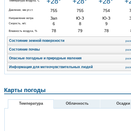
+28°
+28°
+28°
+
Температура воздуха,°C
755
755
754
Давление, мм рт.ст.
Зап
Ю-З
Ю-З
Направление ветра
6
8
9
Скорость, м/с
78
79
78
Влажность воздуха, %
Состояние земной поверхности
раз
Состояние почвы
раз
Опасные погодные и природные явления
раз
Информация для метеочувствительных людей
раз
Карты погоды
Температура
Облачность
Осадки