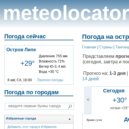
meteolocato
Погода сейчас
Погода на остр
Главная
|
Cтраны
|
Таилан
Остров Липе
Представляем
прогн
Давление 755 мм
(сегодня, завтра и по
+29°
Влажность 72%
Ветер Ю-З, 4 м/с
Вода +30 °C
Прогноз на:
1-3 дня
|
14 дней
8 авг, Сб, 16:00
Прогноз погоды
Сегодня
Погода по городам
+30°
<
ночью +29°
Д
Избранные города
▲
Время суток
Добавить этот город в Избранное