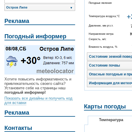
Погодные явления
Остров Липе
▼
+
Температура воздуха,°C
Реклама
Давление, мм рт.ст.
Направление ветра
Погодный информер
Скорость, м/с
Влажность воздуха, %
Состояние земной пове
Состояние почвы
Опасные погодные и пр
Хотите повысить информативность и
Информация для метео
привлекательность своего сайта?
Установите себе на страницы наш
погодный информер!
Показать все дизайны и получить код
для вставки
Карты погоды
Реклама
Температура
Контакты