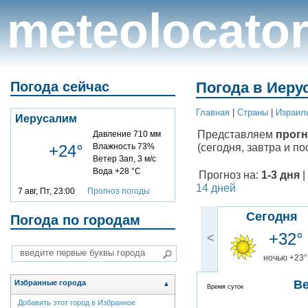
meteolocato
Погода сейчас
Погода в Иеру
Главная
|
Cтраны
|
Израил
Иерусалим
Представляем
прогн
Давление 710 мм
(сегодня, завтра и по
+24°
Влажность 73%
Ветер Зап, 3 м/с
Вода +28 °C
Прогноз на:
1-3 дня
|
14 дней
7 авг, Пт, 23:00
Прогноз погоды
Сегодня
Погода по городам
+32°
<
ночью +23°
В
Избранные города
▲
Время суток
Добавить этот город в Избранное