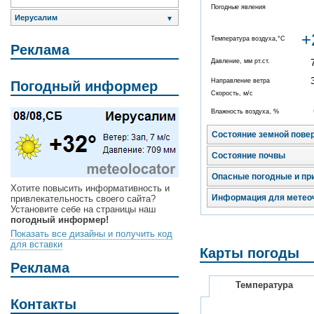
Погодные явления
Иерусалим
▼
+
Температура воздуха,°C
Реклама
Давление, мм рт.ст.
Направление ветра
Погодный информер
Скорость, м/с
Влажность воздуха, %
Состояние земной пове
Состояние почвы
Опасные погодные и пр
Хотите повысить информативность и
Информация для метео
привлекательность своего сайта?
Установите себе на страницы наш
погодный информер!
Показать все дизайны и получить код
для вставки
Карты погоды
Реклама
Температура
Контакты