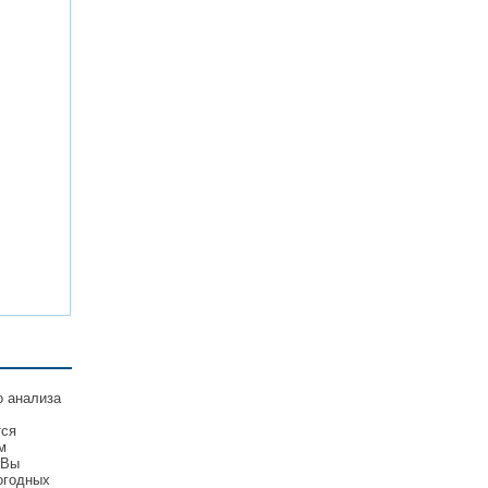
о анализа
тся
м
 Вы
огодных