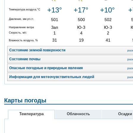
+13°
+17°
+10°
+
Температура воздуха,°C
501
500
502
Давление, мм рт.ст.
Зап
Ю-З
Ю-З
Направление ветра
1
4
2
Скорость, м/с
31
19
41
Влажность воздуха, %
Состояние земной поверхности
раз
Состояние почвы
раз
Опасные погодные и природные явления
раз
Информация для метеочувствительных людей
раз
Карты погоды
Температура
Облачность
Осадки