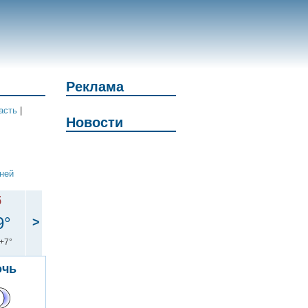
Реклама
асть
|
Новости
дней
б
9°
>
+7°
очь