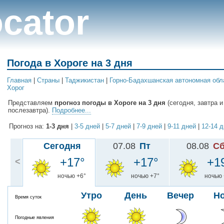
cator
Погода в Хороге на 3 дня
Главная
|
Cтраны
|
Таджикистан
|
Горно-Бадахшанская автономная обл
Хорог
Представляем
прогноз погоды в Хороге на 3 дня
(сегодня, завтра и
послезавтра).
Подробнее...
Прогноз на:
1-3 дня
|
3-5 дней
|
5-7 дней
|
7-9 дней
|
9-11 дней
|
12-14 
Сегодня
07.08
Пт
08.08
С
+17°
+17°
+1
<
ночью +6°
ночью +7°
ночью 
Утро
День
Вечер
Н
Время суток
Погодные явления