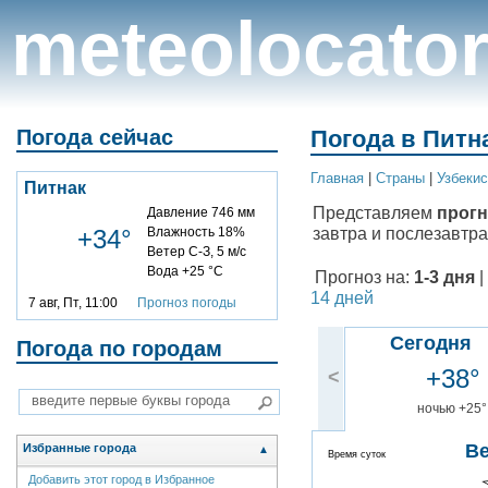
meteolocato
Погода сейчас
Погода в Питна
Главная
|
Cтраны
|
Узбекис
Питнак
Представляем
прогн
Давление 746 мм
завтра и послезавтра
+34°
Влажность 18%
Ветер С-З, 5 м/с
Вода +25 °C
Прогноз на:
1-3 дня
|
14 дней
7 авг, Пт, 11:00
Прогноз погоды
Сегодня
Погода по городам
+38°
<
ночью +25°
В
Избранные города
▲
Время суток
Добавить этот город в Избранное