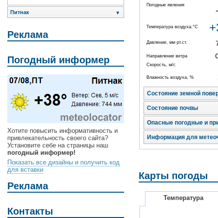
Погодные явления
Питнак
▼
+
Температура воздуха,°C
Реклама
Давление, мм рт.ст.
Направление ветра
Погодный информер
Скорость, м/с
Влажность воздуха, %
Состояние земной пове
Состояние почвы
Опасные погодные и пр
Хотите повысить информативность и
Информация для метео
привлекательность своего сайта?
Установите себе на страницы наш
погодный информер!
Показать все дизайны и получить код
для вставки
Карты погоды
Реклама
Температура
Контакты