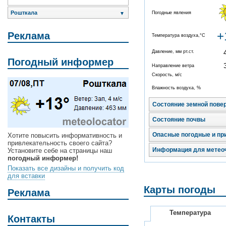
Рошткала
Погодные явления
▼
+
Реклама
Температура воздуха,°C
Давление, мм рт.ст.
Погодный информер
Направление ветра
Скорость, м/с
Влажность воздуха, %
Состояние земной пове
Состояние почвы
Опасные погодные и пр
Хотите повысить информативность и
привлекательность своего сайта?
Информация для метео
Установите себе на страницы наш
погодный информер!
Показать все дизайны и получить код
для вставки
Карты погоды
Реклама
Температура
Контакты