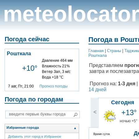
meteolocato
Погода сейчас
Погода в Рошт
Главная
|
Cтраны
|
Таджик
Рошткала
Рошткала
Давление 464 мм
Представляем
прогн
+10°
Влажность 21%
завтра и послезавтра
Ветер Зап, 3 м/с
Вода +18 °C
Прогноз на:
1-3 дня
|
7 авг, Пт, 21:00
Прогноз погоды
14 дней
Погода по городам
Сегодня
+13°
<
ночью +5°
Избранные города
▲
Д
Время суток
Добавить этот город в Избранное