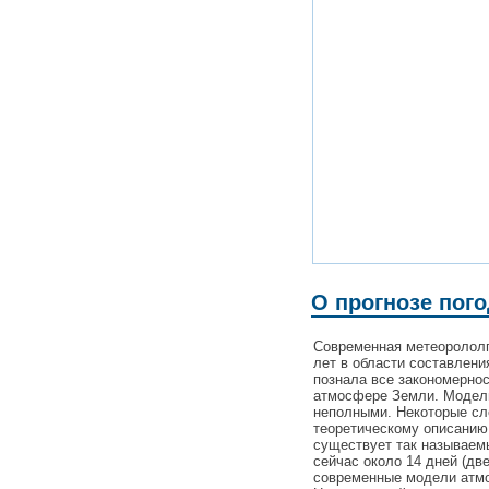
О прогнозе пого
Современная метеорололг
лет в области составлени
познала все закономерно
атмосфере Земли. Модели
неполными. Некоторые с
теоретическому описанию
существует так называемы
сейчас около 14 дней (дв
современные модели атмо