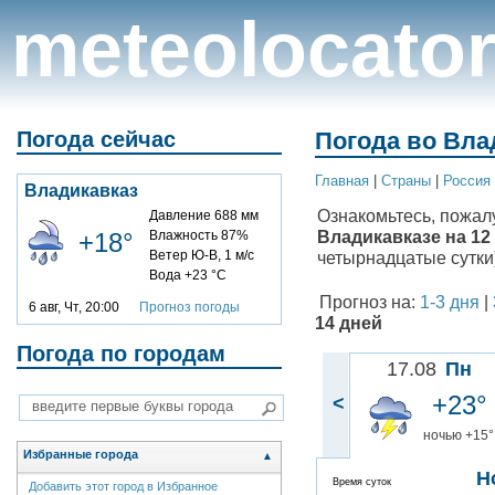
meteolocato
Погода сейчас
Погода во Вла
Главная
|
Cтраны
|
Россия
Владикавказ
Ознакомьтесь, пожал
Давление 688 мм
Владикавказе на 12 
+18°
Влажность 87%
Ветер Ю-В, 1 м/с
четырнадцатые сутки)
Вода +23 °C
Прогноз на:
1-3 дня
|
6 авг, Чт, 20:00
Прогноз погоды
14 дней
Погода по городам
17.08
Пн
+23°
<
ночью +15°
Избранные города
▲
Н
Время суток
Добавить этот город в Избранное