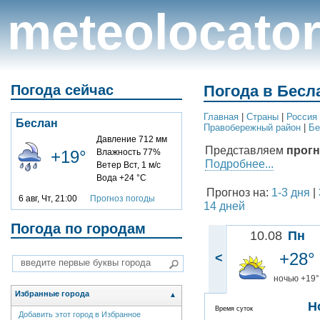
meteolocato
Погода сейчас
Погода в Бесл
Главная
|
Cтраны
|
Россия
Беслан
Правобережный район
|
Бе
Давление 712 мм
Представляем
прогн
+19°
Влажность 77%
Подробнее...
Ветер Вст, 1 м/с
Вода +24 °C
Прогноз на:
1-3 дня
|
6 авг, Чт, 21:00
Прогноз погоды
14 дней
Погода по городам
10.08
Пн
+28°
<
ночью +19°
Избранные города
▲
Н
Время суток
Добавить этот город в Избранное