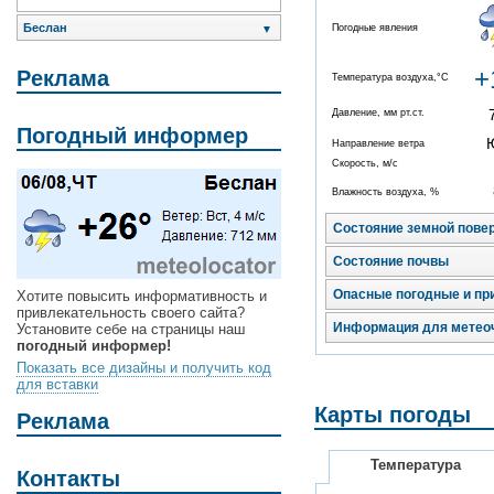
Беслан
Погодные явления
▼
+
Реклама
Температура воздуха,°C
Давление, мм рт.ст.
Погодный информер
Направление ветра
Скорость, м/с
Влажность воздуха, %
Состояние земной пове
Состояние почвы
Опасные погодные и пр
Хотите повысить информативность и
привлекательность своего сайта?
Информация для метео
Установите себе на страницы наш
погодный информер!
Показать все дизайны и получить код
для вставки
Карты погоды
Реклама
Температура
Контакты