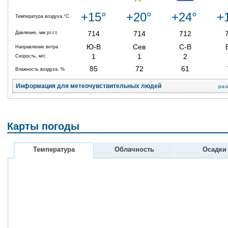
+15°
+20°
+24°
+
Температура воздуха,°C
714
714
712
Давление, мм рт.ст.
Ю-В
Сев
С-В
Направление ветра
1
1
2
Скорость, м/с
85
72
61
Влажность воздуха, %
Информация для метеочувствительных людей
раз
Карты погоды
Температура
Облачность
Осадки