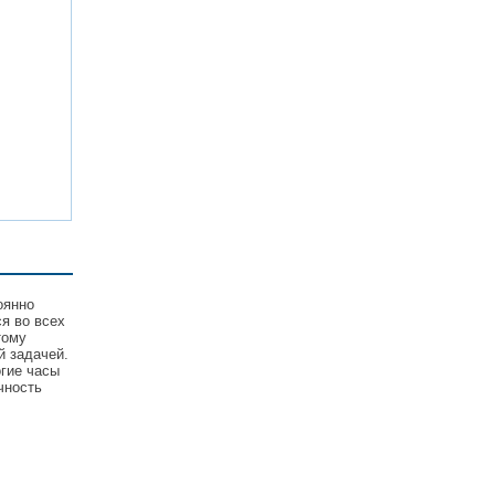
оянно
я во всех
тому
й задачей.
гие часы
чность