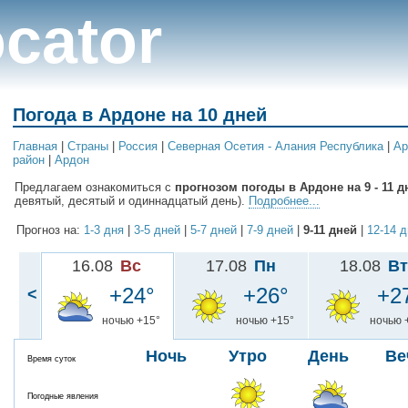
cator
Погода в Ардоне на 10 дней
Главная
|
Cтраны
|
Россия
|
Северная Осетия - Алания Республика
|
Ар
район
|
Ардон
Предлагаем ознакомиться с
прогнозом погоды в Ардоне на 9 - 11 д
девятый, десятый и одиннадцатый день).
Подробнее...
Прогноз на:
1-3 дня
|
3-5 дней
|
5-7 дней
|
7-9 дней
|
9-11 дней
|
12-14 
16.08
Вс
17.08
Пн
18.08
Вт
+24°
+26°
+2
<
ночью +15°
ночью +15°
ночью 
Ночь
Утро
День
Ве
Время суток
Погодные явления