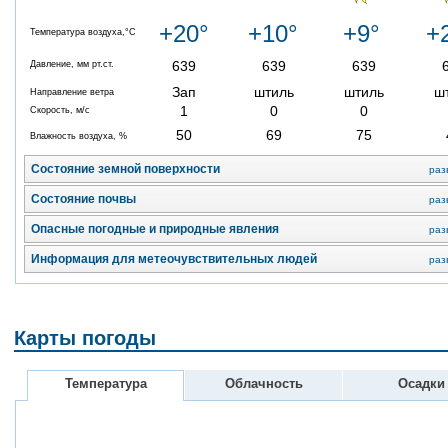
+20°
+10°
+9°
+
Температура воздуха,°C
639
639
639
Давление, мм рт.ст.
Зап
штиль
штиль
ш
Направление ветра
1
0
0
Скорость, м/с
50
69
75
Влажность воздуха, %
Состояние земной поверхности
раз
Состояние почвы
раз
Опасные погодные и природные явления
раз
Информация для метеочувствительных людей
раз
Карты погоды
Температура
Облачность
Осадки