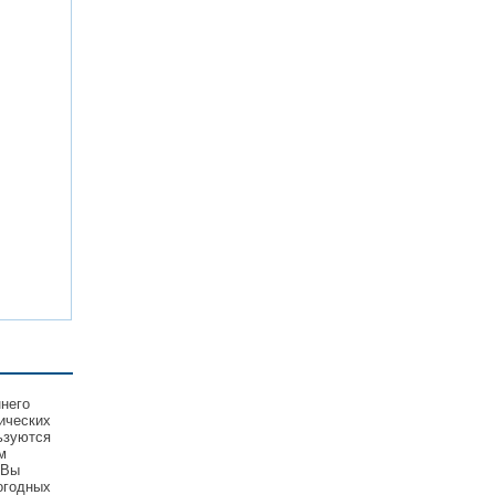
ннего
ических
ьзуются
м
 Вы
огодных