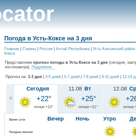
cator
Погода в Усть-Коксе на 3 дня
Главная
|
Cтраны
|
Россия
|
Алтай Республика
|
Усть-Коксинский район
Кокса
Представляем
прогноз погоды в Усть-Коксе на 3 дня
(сегодня, завт
послезавтра).
Подробнее...
Прогноз на:
1-3 дня
|
3-5 дней
|
5-7 дней
|
7-9 дней
|
9-11 дней
|
12-14 
Сегодня
11.08
Вт
12.08
С
+22°
+25°
+2
<
ночью +10°
ночью +11°
ночью 
Вечер
Ночь
Утро
Д
Время суток
Погодные явления