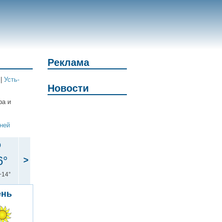
Реклама
|
Усть-
Новости
ра и
дней
р
6°
>
+14°
ень