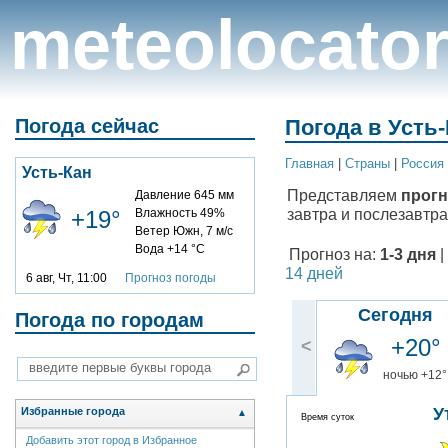
meteolocato
Погода сейчас
Погода в Усть-
Главная
|
Cтраны
|
Россия
Усть-Кан
Представляем
прогн
Давление 645 мм
завтра и послезавтра
+19°
Влажность 49%
Ветер Южн, 7 м/с
Вода +14 °C
Прогноз на:
1-3 дня
|
14 дней
6 авг, Чт, 11:00
Прогноз погоды
Сегодня
Погода по городам
+20°
<
ночью +12°
У
Избранные города
▲
Время суток
Добавить этот город в Избранное