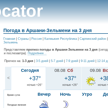
cator
Погода в Аршани-Зельмени на 3 дня
Главная
|
Cтраны
|
Россия
|
Калмыкия Республика
|
Сарпинский район
Зельмень
Представляем
прогноз погоды в Аршани-Зельмени на 3 дня
(сегод
и послезавтра).
Подробнее...
Прогноз на:
1-3 дня
|
3-5 дней
|
5-7 дней
|
7-9 дней
|
9-11 дней
|
12-14 
Сегодня
08.08
Сб
09.08
В
+37°
+37°
+3
<
ночью +26°
ночью +26°
ночью 
Вечер
Ночь
Утро
Д
Время суток
Погодные явления