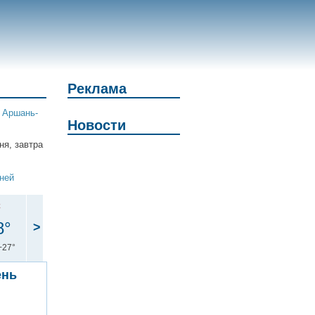
Реклама
|
Аршань-
Новости
ня, завтра
дней
с
8°
>
+27°
ень