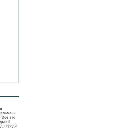
та
Зельмень
 Все это
дые 3
оды среди