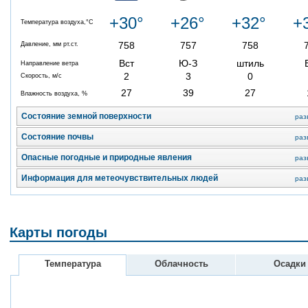
+30°
+26°
+32°
+
Температура воздуха,°C
758
757
758
Давление, мм рт.ст.
Вст
Ю-З
штиль
Направление ветра
2
3
0
Скорость, м/с
27
39
27
Влажность воздуха, %
Состояние земной поверхности
раз
Состояние почвы
раз
Опасные погодные и природные явления
раз
Информация для метеочувствительных людей
раз
Карты погоды
Температура
Облачность
Осадки