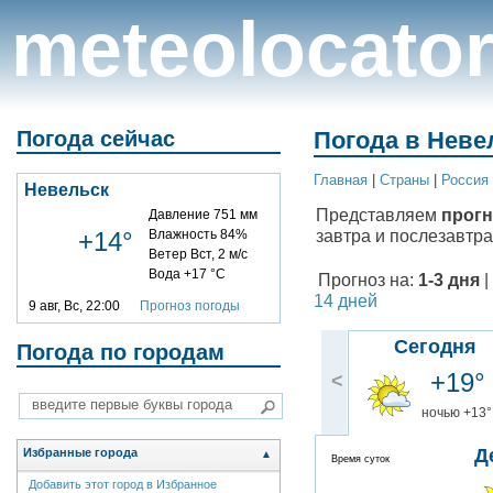
meteolocato
Погода сейчас
Погода в Неве
Главная
|
Cтраны
|
Россия
Невельск
Представляем
прогн
Давление 751 мм
завтра и послезавтра
+14°
Влажность 84%
Ветер Вст, 2 м/с
Вода +17 °C
Прогноз на:
1-3 дня
|
14 дней
9 авг, Вс, 22:00
Прогноз погоды
Сегодня
Погода по городам
+19°
<
ночью +13°
Д
Избранные города
▲
Время суток
Добавить этот город в Избранное