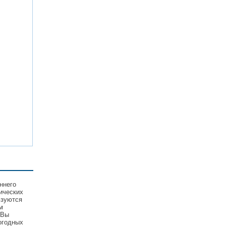
ннего
ических
ьзуются
м
 Вы
огодных