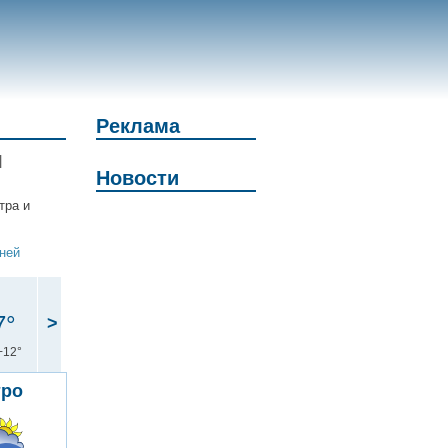
Реклама
|
Новости
тра и
дней
7°
>
+12°
тро