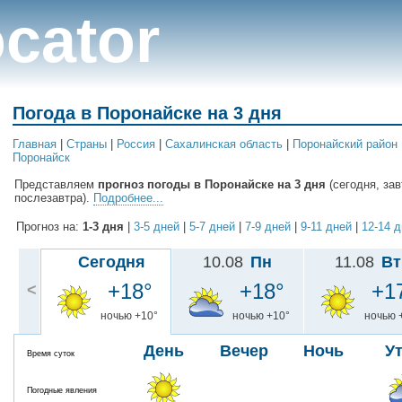
cator
Погода в Поронайске на 3 дня
Главная
|
Cтраны
|
Россия
|
Сахалинская область
|
Поронайский район
Поронайск
Представляем
прогноз погоды в Поронайске на 3 дня
(сегодня, зав
послезавтра).
Подробнее...
Прогноз на:
1-3 дня
|
3-5 дней
|
5-7 дней
|
7-9 дней
|
9-11 дней
|
12-14 
Сегодня
10.08
Пн
11.08
Вт
+18°
+18°
+1
<
ночью +10°
ночью +10°
ночью 
День
Вечер
Ночь
У
Время суток
Погодные явления