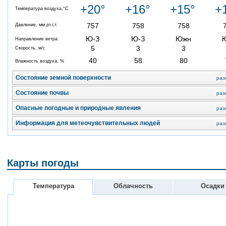
+20°
+16°
+15°
+
Температура воздуха,°C
757
758
758
Давление, мм рт.ст.
Ю-З
Ю-З
Южн
Направление ветра
5
3
3
Скорость, м/с
40
58
80
Влажность воздуха, %
Состояние земной поверхности
раз
Состояние почвы
раз
Опасные погодные и природные явления
раз
Информация для метеочувствительных людей
раз
Карты погоды
Температура
Облачность
Осадки