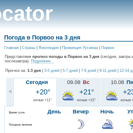
cator
Погода в Порвоо на 3 дня
Главная
|
Cтраны
|
Финляндия
|
Провинция Уусимаа
|
Порвоо
Представляем
прогноз погоды в Порвоо на 3 дня
(сегодня, завтра 
послезавтра).
Подробнее...
Прогноз на:
1-3 дня
|
3-5 дней
|
5-7 дней
|
7-9 дней
|
9-11 дней
|
12-14 
Сегодня
09.08
Вс
10.08
П
+20°
+21°
+2
<
ночью +11°
ночью +15°
ночью 
День
Вечер
Ночь
У
Время суток
Погодные явления