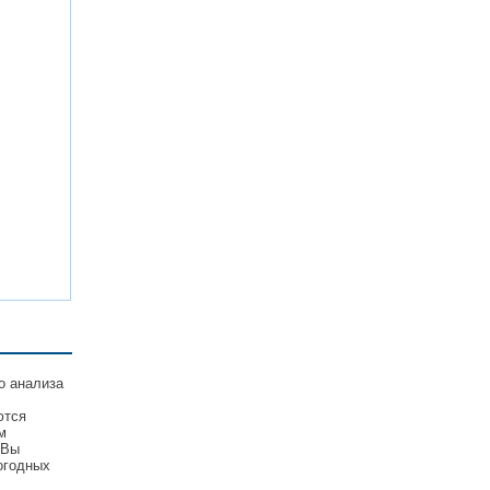
о анализа
ются
м
 Вы
огодных