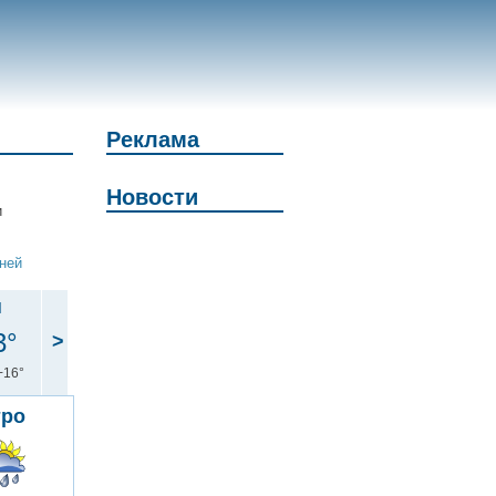
Реклама
Новости
и
дней
н
3°
>
+16°
тро