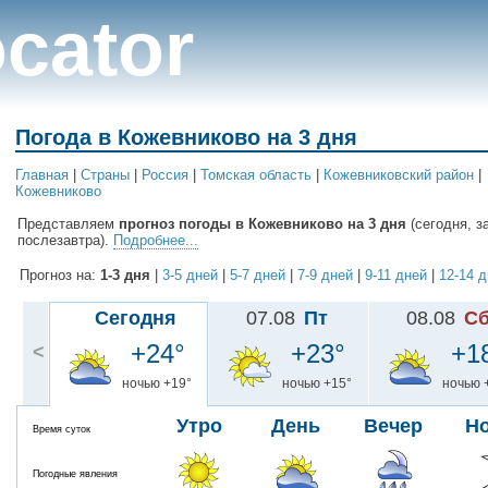
cator
Погода в Кожевниково на 3 дня
Главная
|
Cтраны
|
Россия
|
Томская область
|
Кожевниковский район
|
Кожевниково
Представляем
прогноз погоды в Кожевниково на 3 дня
(сегодня, з
послезавтра).
Подробнее...
Прогноз на:
1-3 дня
|
3-5 дней
|
5-7 дней
|
7-9 дней
|
9-11 дней
|
12-14 
Сегодня
07.08
Пт
08.08
С
+24°
+23°
+1
<
ночью +19°
ночью +15°
ночью 
Утро
День
Вечер
Н
Время суток
Погодные явления