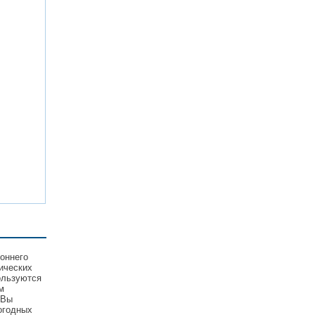
оннего
ических
ользуются
м
 Вы
огодных