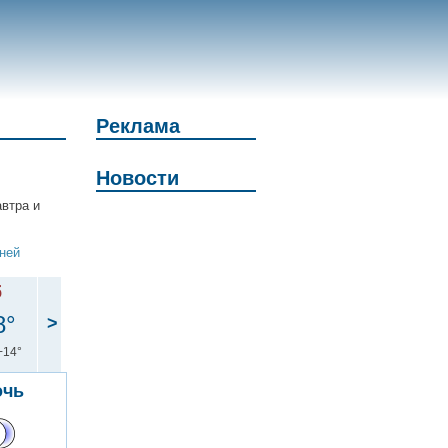
Реклама
Новости
автра и
дней
б
8°
>
+14°
очь