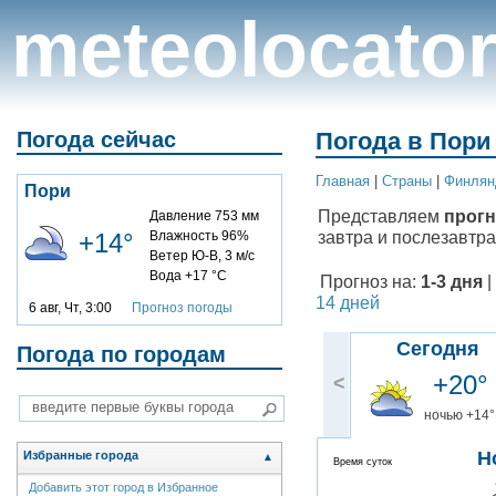
meteolocato
Погода сейчас
Погода в Пори 
Главная
|
Cтраны
|
Финлян
Пори
Представляем
прогн
Давление 753 мм
завтра и послезавтра
+14°
Влажность 96%
Ветер Ю-В, 3 м/с
Вода +17 °C
Прогноз на:
1-3 дня
|
14 дней
6 авг, Чт, 3:00
Прогноз погоды
Сегодня
Погода по городам
+20°
<
ночью +14°
Н
Избранные города
▲
Время суток
Добавить этот город в Избранное