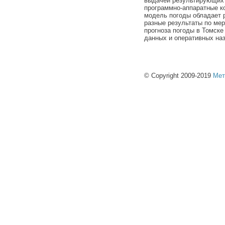
выдачей результирующих 
программно-аппаратные к
модель погоды обладает 
разные результаты по ме
прогноза погоды в Томск
данных и оперативных на
© Copyright 2009-2019
Мет