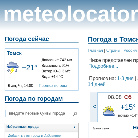
meteolocato
Погода сейчас
Погода в Томск
Главная
|
Cтраны
|
Россия
Томск
Ниже представлен
п
Давление 742 мм
Подробнее...
+21°
Влажность 91%
Ветер Ю-З, 3 м/с
Вода +14 °C
Прогноз на:
1-3 дня
|
14 дней
6 авг, Чт, 14:00
Прогноз погоды
08.08
Сб
Погода по городам
+15°
<
ночью +14°
Н
Избранные города
▲
Время суток
Добавить этот город в Избранное