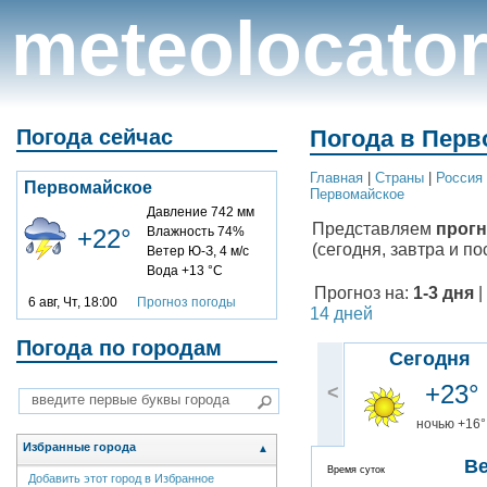
meteolocato
Погода сейчас
Погода в Перв
Главная
|
Cтраны
|
Россия
Первомайское
Первомайское
Давление 742 мм
Представляем
прогн
+22°
Влажность 74%
(сегодня, завтра и по
Ветер Ю-З, 4 м/с
Вода +13 °C
Прогноз на:
1-3 дня
|
6 авг, Чт, 18:00
Прогноз погоды
14 дней
Погода по городам
Сегодня
+23°
<
ночью +16°
Избранные города
▲
В
Время суток
Добавить этот город в Избранное