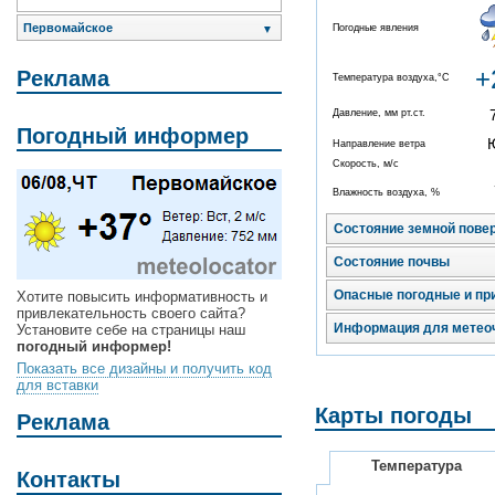
Первомайское
Погодные явления
▼
+
Реклама
Температура воздуха,°C
Давление, мм рт.ст.
Погодный информер
Направление ветра
Скорость, м/с
Влажность воздуха, %
Состояние земной пове
Состояние почвы
Опасные погодные и пр
Хотите повысить информативность и
привлекательность своего сайта?
Информация для метео
Установите себе на страницы наш
погодный информер!
Показать все дизайны и получить код
для вставки
Карты погоды
Реклама
Температура
Контакты