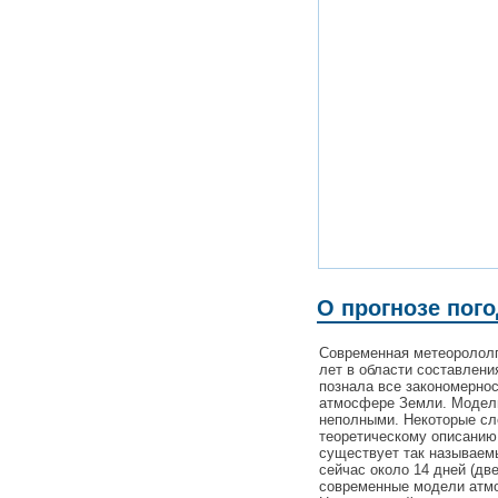
О прогнозе пог
Современная метеорололг
лет в области составлени
познала все закономерно
атмосфере Земли. Модели
неполными. Некоторые с
теоретическому описанию
существует так называемы
сейчас около 14 дней (дв
современные модели атмо