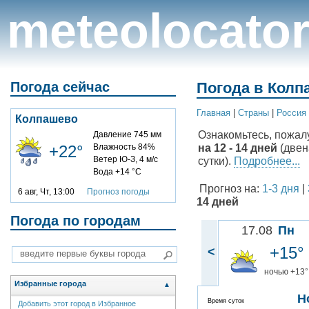
meteolocato
Погода сейчас
Погода в Колп
Главная
|
Cтраны
|
Россия
Колпашево
Ознакомьтесь, пожал
Давление 745 мм
на 12 - 14 дней
(двен
+22°
Влажность 84%
Ветер Ю-З, 4 м/с
сутки).
Подробнее...
Вода +14 °C
Прогноз на:
1-3 дня
|
6 авг, Чт, 13:00
Прогноз погоды
14 дней
Погода по городам
17.08
Пн
+15°
<
ночью +13°
Избранные города
▲
Н
Время суток
Добавить этот город в Избранное