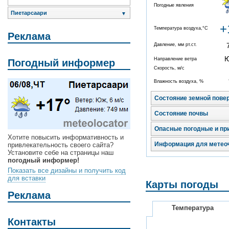
Погодные явления
Пиетарсаари
▼
+
Температура воздуха,°C
Реклама
Давление, мм рт.ст.
Направление ветра
Погодный информер
Скорость, м/с
Влажность воздуха, %
Состояние земной пове
Состояние почвы
Опасные погодные и пр
Хотите повысить информативность и
Информация для метео
привлекательность своего сайта?
Установите себе на страницы наш
погодный информер!
Показать все дизайны и получить код
для вставки
Карты погоды
Реклама
Температура
Контакты