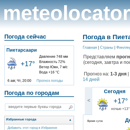
meteolocato
Погода сейчас
Погода в Пиет
Главная
|
Cтраны
|
Финлян
Пиетарсаари
Представляем
прогн
Давление 748 мм
(сегодня, завтра и по
+17°
Влажность 72%
Ветер Южн, 7 м/с
Вода +16 °C
Прогноз на:
1-3 дня
|
14 дней
6 авг, Чт, 20:00
Прогноз погоды
Сегодня
Погода по городам
+17°
<
ночью +13°
Д
Избранные города
▲
Время суток
Добавить этот город в Избранное