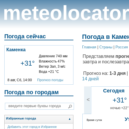
meteolocato
Погода сейчас
Погода в Камен
Главная
|
Cтраны
|
Россия
Каменка
Представляем
прогн
Давление 740 мм
завтра и послезавтра
+31°
Влажность 47%
Ветер Зап, 3 м/с
Вода +21 °C
Прогноз на:
1-3 дня
|
14 дней
8 авг, Сб, 14:00
Прогноз погоды
Сегодня
Погода по городам
+31°
<
ночью +22°
У
Избранные города
▲
Время суток
Добавить этот город в Избранное