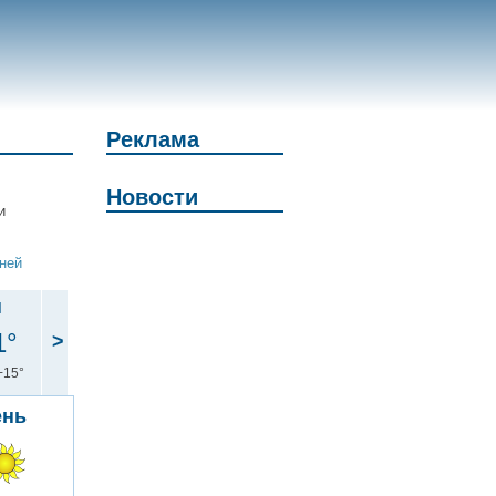
Реклама
Новости
и
дней
н
1°
>
+15°
ень