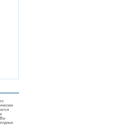
го
ических
уются
м
 Вы
огодных