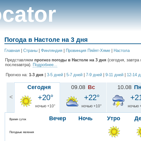
cator
Погода в Настоле на 3 дня
Главная
|
Cтраны
|
Финляндия
|
Провинция Пяйят-Хяме
|
Настола
Представляем
прогноз погоды в Настоле на 3 дня
(сегодня, завтра 
послезавтра).
Подробнее...
Прогноз на:
1-3 дня
|
3-5 дней
|
5-7 дней
|
7-9 дней
|
9-11 дней
|
12-14 
Сегодня
09.08
Вс
10.08
П
+20°
+22°
+2
<
ночью +10°
ночью +10°
ночью 
Вечер
Ночь
Утро
Д
Время суток
Погодные явления