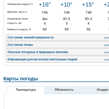
+16°
+10°
+15°
+
Температура воздуха,°C
746
748
748
Давление, мм рт.ст.
Зап
Ю-З
Ю-З
Направление ветра
4
3
4
Скорость, м/с
60
83
56
Влажность воздуха, %
Состояние земной поверхности
раз
Состояние почвы
раз
Опасные погодные и природные явления
раз
Информация для метеочувствительных людей
раз
Карты погоды
Температура
Облачность
Осадки