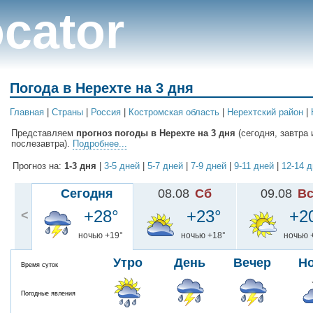
cator
Погода в Нерехте на 3 дня
Главная
|
Cтраны
|
Россия
|
Костромская область
|
Нерехтский район
|
Представляем
прогноз погоды в Нерехте на 3 дня
(сегодня, завтра 
послезавтра).
Подробнее...
Прогноз на:
1-3 дня
|
3-5 дней
|
5-7 дней
|
7-9 дней
|
9-11 дней
|
12-14 
Сегодня
08.08
Сб
09.08
В
+28°
+23°
+2
<
ночью +19°
ночью +18°
ночью 
Утро
День
Вечер
Н
Время суток
Погодные явления