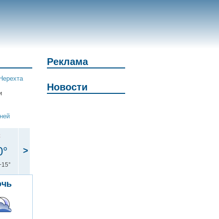
Реклама
Нерехта
Новости
и
дней
с
0°
>
+15°
очь