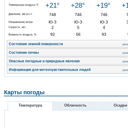
+21°
+28°
+19°
+
Температура воздуха,°C
748
746
746
Давление, мм рт.ст.
Ю-З
Ю-З
Ю-З
Направление ветра
2
5
4
Скорость, м/с
92
56
93
Влажность воздуха, %
Состояние земной поверхности
раз
Состояние почвы
раз
Опасные погодные и природные явления
раз
Информация для метеочувствительных людей
раз
Карты погоды
Температура
Облачность
Осадки