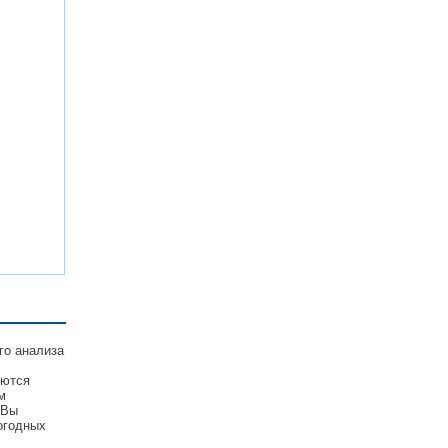
го анализа
уются
м
 Вы
огодных