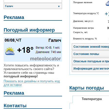
Погодные явления
Галич
▼
+
Температура воздуха,°C
Реклама
Давление, мм рт.ст.
Направление ветра
Погодный информер
Скорость, м/с
Влажность воздуха, %
Состояние земной пове
Состояние почвы
Опасные погодные и пр
Хотите повысить информативность и
Информация для метео
привлекательность своего сайта?
Установите себе на страницы наш
погодный информер!
Показать все дизайны и получить код
для вставки
Карты погоды
Реклама
Температура
Контакты