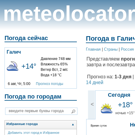
meteolocato
Погода сейчас
Погода в Галич
Главная
|
Cтраны
|
Россия
Галич
Представляем
прогн
Давление 748 мм
завтра и послезавтра
+14°
Влажность 65%
Ветер Вст, 2 м/с
Вода +18 °C
Прогноз на:
1-3 дня
|
14 дней
6 авг, Чт, 5:00
Прогноз погоды
Сегодня
Погода по городам
+18°
<
ночью +15°
Н
Избранные города
▲
Время суток
Добавить этот город в Избранное