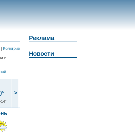
Реклама
|
Кологрив
Новости
ра и
дней
с
0°
>
+14°
ень