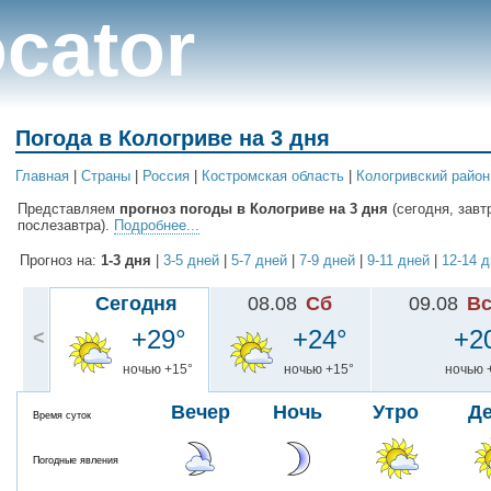
cator
Погода в Кологриве на 3 дня
Главная
|
Cтраны
|
Россия
|
Костромская область
|
Кологривский район
Представляем
прогноз погоды в Кологриве на 3 дня
(сегодня, завт
послезавтра).
Подробнее...
Прогноз на:
1-3 дня
|
3-5 дней
|
5-7 дней
|
7-9 дней
|
9-11 дней
|
12-14 
Сегодня
08.08
Сб
09.08
В
+29°
+24°
+2
<
ночью +15°
ночью +15°
ночью 
Вечер
Ночь
Утро
Д
Время суток
Погодные явления