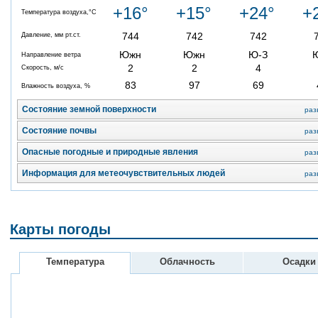
+16°
+15°
+24°
+
Температура воздуха,°C
744
742
742
Давление, мм рт.ст.
Южн
Южн
Ю-З
Направление ветра
2
2
4
Скорость, м/с
83
97
69
Влажность воздуха, %
Состояние земной поверхности
раз
Состояние почвы
раз
Опасные погодные и природные явления
раз
Информация для метеочувствительных людей
раз
Карты погоды
Температура
Облачность
Осадки