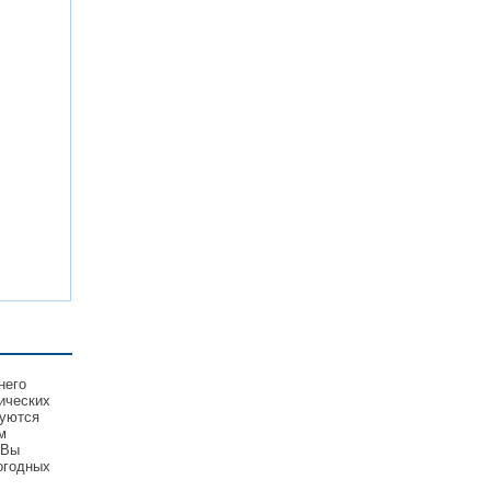
него
ических
зуются
м
 Вы
огодных