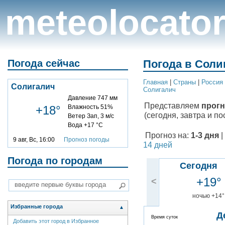
meteolocato
Погода сейчас
Погода в Соли
Главная
|
Cтраны
|
Россия
Солигалич
Солигалич
Давление 747 мм
Представляем
прогн
+18°
Влажность 51%
(сегодня, завтра и по
Ветер Зап, 3 м/с
Вода +17 °C
Прогноз на:
1-3 дня
|
9 авг, Вс, 16:00
Прогноз погоды
14 дней
Погода по городам
Сегодня
+19°
<
ночью +14°
Избранные города
▲
Д
Время суток
Добавить этот город в Избранное