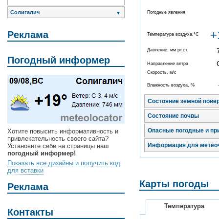
Солигалич
Погодные явления
▼
+
Реклама
Температура воздуха,°C
Давление, мм рт.ст.
Погодный информер
Направление ветра
Скорость, м/с
Влажность воздуха, %
Состояние земной пове
Состояние почвы
Опасные погодные и пр
Хотите повысить информативность и
привлекательность своего сайта?
Информация для метео
Установите себе на страницы наш
погодный информер!
Показать все дизайны и получить код
для вставки
Карты погоды
Реклама
Температура
Контакты